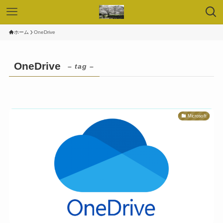
ホーム
OneDrive
OneDrive
– tag –
Microsoft